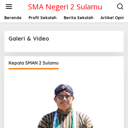
L
SMA Negeri 2 Sulamu
e
w
a
Beranda
Profil Sekolah
Berita Sekolah
Artikel Opini
t
i
k
Galeri & Video
e
k
o
|
n
M
t
E
Kepala SMAN 2 Sulamu
I
e
1
n
9
,
2
0
2
5
O
L
E
H
A
D
M
I
N